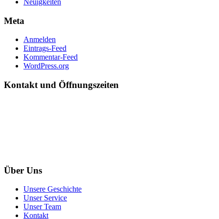
Neuigkeiten
Meta
Anmelden
Eintrags-Feed
Kommentar-Feed
WordPress.org
Kontakt und Öffnungszeiten
+43-677-626-330-01
info@japan-plus.at
Mo-Mi 10:00-18:00 Do 10:00-19:00 Fr 10:00-16:00
Termine im Büro bitte nur nach Terminvereinbarung!
Über Uns
Unsere Geschichte
Unser Service
Unser Team
Kontakt