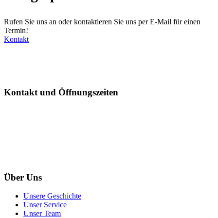
Rufen Sie uns an oder kontaktieren Sie uns per E-Mail für einen
Termin!
Kontakt
Kontakt und Öffnungszeiten
+43-677-626-330-01
info@japan-plus.at
Mo-Mi 10:00-18:00 Do 10:00-19:00 Fr 10:00-16:00
Termine im Büro bitte nur nach Terminvereinbarung!
Über Uns
Unsere Geschichte
Unser Service
Unser Team