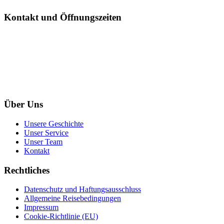
Kontakt und Öffnungszeiten
+43-677-626-330-01
info@japan-plus.at
Mo-Mi 10:00-18:00 Do 10:00-19:00 Fr 10:00-16:00
Termine im Büro bitte nur nach Terminvereinbarung!
Über Uns
Unsere Geschichte
Unser Service
Unser Team
Kontakt
Rechtliches
Datenschutz und Haftungsausschluss
Allgemeine Reisebedingungen
Impressum
Cookie-Richtlinie (EU)